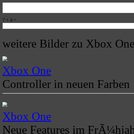
7 + 4 =
weitere Bilder zu Xbox On
Xbox One
Controller in neuen Farben
Xbox One
Neue Features im FrÃ¼hja