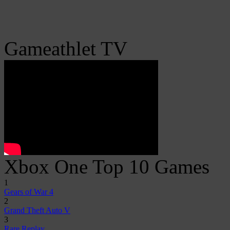
Gameathlet TV
Xbox One Top 10 Games
1
Gears of War 4
2
Grand Theft Auto V
3
Rare Replay