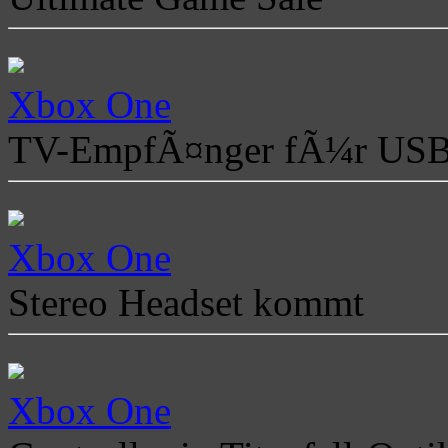
Xbox One
TV-EmpfÃ¤nger fÃ¼r US
Xbox One
Stereo Headset kommt
Xbox One