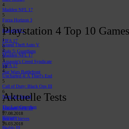
4
Madden NFL 17
5
Forza Horizon 3
6
Playstation 4 Top 10 Game
Battlefield 1
7
1
FIFA 17
Grand Theft Auto V
8
2
Halo 5: Guardians
Madden NFL 17
9
3
Assassin's Creed Syndicate
FIFA 17
10
4
Star Wars Battlefront
Uncharted 4: A Thief's End
5
Call of Duty: Black Ops III
6
Aktuelle Tests
Need for Speed
7
The Last Guardian
Madden NFL 19
8
27.08.2018
Hitman
Sea of Thieves
9
26.03.2018
Diablo III
Fe