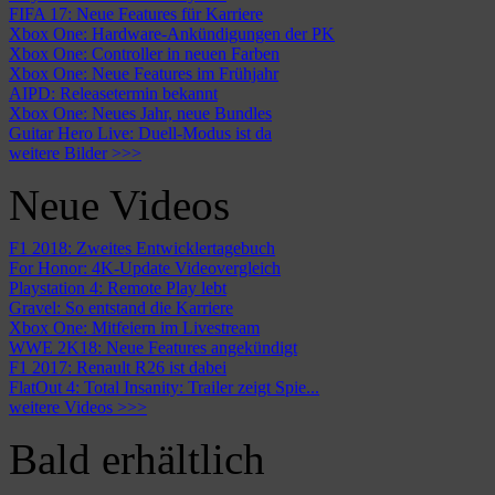
FIFA 17: Neue Features für Karriere
Xbox One: Hardware-Ankündigungen der PK
Xbox One: Controller in neuen Farben
Xbox One: Neue Features im Frühjahr
AIPD: Releasetermin bekannt
Xbox One: Neues Jahr, neue Bundles
Guitar Hero Live: Duell-Modus ist da
weitere Bilder >>>
Neue Videos
F1 2018: Zweites Entwicklertagebuch
For Honor: 4K-Update Videovergleich
Playstation 4: Remote Play lebt
Gravel: So entstand die Karriere
Xbox One: Mitfeiern im Livestream
WWE 2K18: Neue Features angekündigt
F1 2017: Renault R26 ist dabei
FlatOut 4: Total Insanity: Trailer zeigt Spie...
weitere Videos >>>
Bald erhältlich